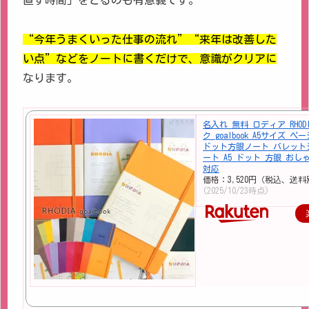
直す時間」をとるのも有意義です。
“今年うまくいった仕事の流れ”“来年は改善した
い点”などをノートに書くだけで、意識がクリアに
なります。
名入れ 無料 ロディア RHOD
ク goalbook A5サイズ ペ
ドット方眼ノート バレット
ート A5 ドット 方眼 おし
対応
価格：3,520円（税込、送料
(2025/10/23時点)