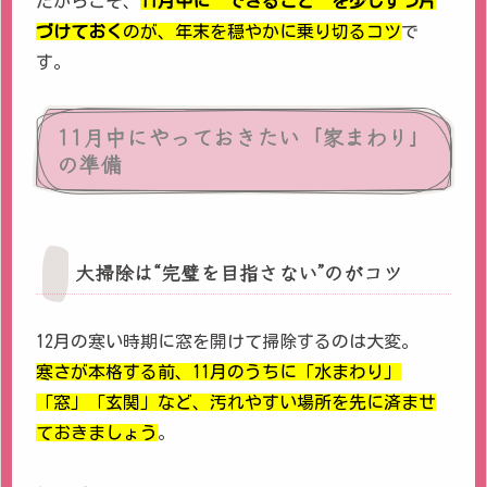
だからこそ、
11月中に“できること”を少しずつ片
づけておく
のが、年末を穏やかに乗り切るコツ
で
す。
11月中にやっておきたい「家まわり」
の準備
大掃除は“完璧を目指さない”のがコツ
12月の寒い時期に窓を開けて掃除するのは大変。
寒さが本格する前、11月のうちに「水まわり」
「窓」「玄関」など、汚れやすい場所を先に済ませ
ておきましょう
。