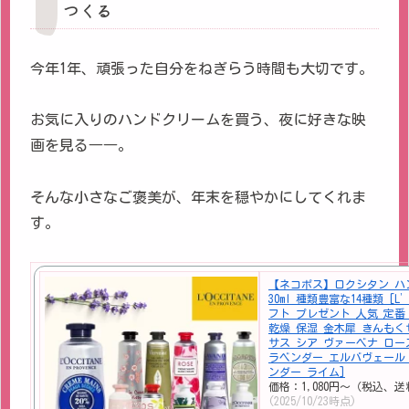
つくる
今年1年、頑張った自分をねぎらう時間も大切です。
お気に入りのハンドクリームを買う、夜に好きな映
画を見る――。
そんな小さなご褒美が、年末を穏やかにしてくれま
す。
【ネコポス】ロクシタン ハ
30ml 種類豊富な14種類 [L’O
フト プレゼント 人気 定番
乾燥 保湿 金木犀 きんもく
サス シア ヴァーベナ ロー
ラベンダー エルバヴェール
ンダー ライム]
価格：1,080円～（税込、送
(2025/10/23時点)