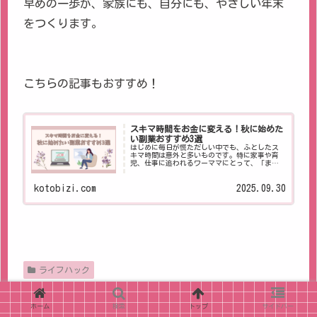
早めの一歩が、家族にも、自分にも、やさしい年末
をつくります。
こちらの記事もおすすめ！
スキマ時間をお金に変える！秋に始めた
い副業おすすめ3選
はじめに毎日が慌ただしい中でも、ふとしたス
キマ時間は意外と多いものです。特に家事や育
児、仕事に追われるワーママにとって、「まと
まった時間は取れないけれど、10分・15分なら
使える」という瞬間は日常にたくさんありま
す。また、...
kotobizi.com
2025.09.30
ライフハック
スポンサーリンク
ホーム
検索
トップ
サイドバー